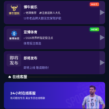
HOT
博牛娱乐
▶
✅老牌推荐 
🎁注册送新人大礼
13年老品牌大额无忧保驾护航
NEW
亚博体育
▶
✅2026世界杯指定投注点
体育投注首选
即将发布
▶
即将上线 敬请期待！
🔥 在线客服
24小时在线客服
有问题找专员 美女专员在线畅聊